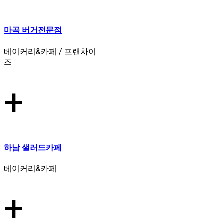
마곡 버거전문점
베이커리&카페 / 프랜차이
즈
+
하남 샐러드카페
베이커리&카페
+