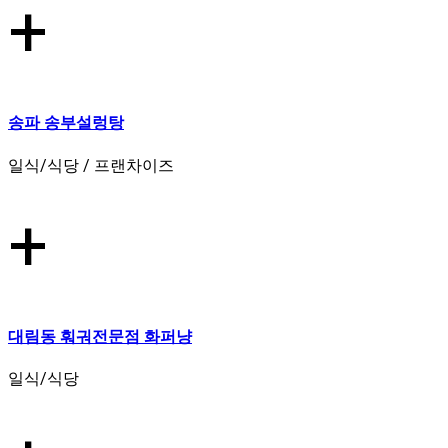
+
송파 송부설렁탕
일식/식당 / 프랜차이즈
+
대림동 훠궈전문점 화퍼냥
일식/식당