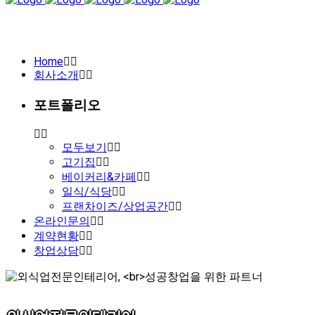
Home
회사소개
포트폴리오
모두보기
고기집
베이커리&카페
일식/식당
프랜차이즈/상업공간
온라인문의
계약현황
창업상담