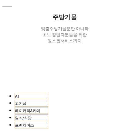
주방기물
맞춤주방기물뿐만 아니라
초보 창업자분들을 위한
원스톱서비스까지
All
고기집
베이커리&카페
일식/식당
프랜차이즈