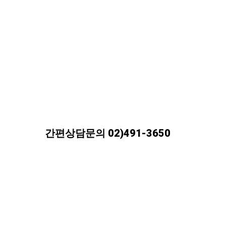
추후 프랜차이즈 확장을 생각해 두시는 사장님
효율적인 공간구성과 연출능력
간편상담문의 02)491-3650