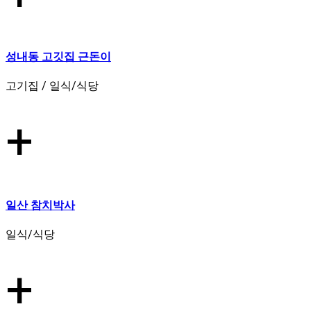
성내동 고깃집 근돈이
고기집 / 일식/식당
+
일산 참치박사
일식/식당
+