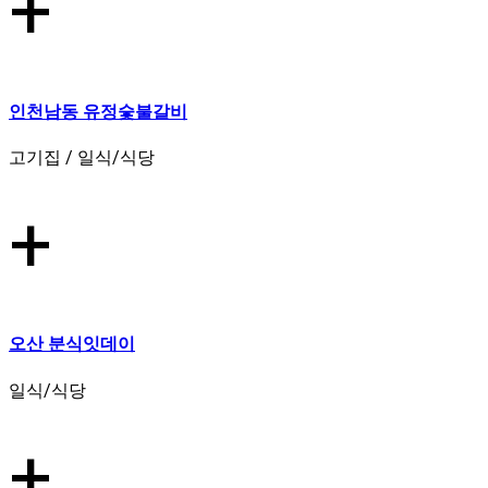
+
인천남동 유정숯불갈비
고기집 / 일식/식당
+
오산 분식잇데이
일식/식당
+